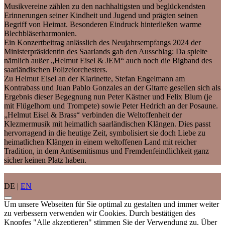
Musikvereine zählen zu den nachhaltigsten und beglückendsten
Erinnerungen seiner Kindheit und Jugend und prägten seinen
Begriff von Heimat. Besonderen Eindruck hinterließen warme
Blechbläserharmonien.
Ein Konzertbeitrag anlässlich des Neujahrsempfangs 2024 der
Ministerpräsidentin des Saarlands gab den Ausschlag: Da spielte
nämlich außer „Helmut Eisel & JEM“ auch noch die Bigband des
saarländischen Polizeiorchesters.
Zu Helmut Eisel an der Klarinette, Stefan Engelmann am
Kontrabass und Juan Pablo Gonzales an der Gitarre gesellen sich als
Ergebnis dieser Begegnung nun Peter Kästner und Felix Blum (je
mit Flügelhorn und Trompete) sowie Peter Hedrich an der Posaune.
„Helmut Eisel & Brass“ verbinden die Weltoffenheit der
Klezmermusik mit heimatlich saarländischen Klängen. Dies passt
hervorragend in die heutige Zeit, symbolisiert sie doch Liebe zu
heimatlichen Klängen in einem weltoffenen Land mit reicher
Tradition, in dem Antisemitismus und Fremdenfeindlichkeit ganz
sicher keinen Platz haben.
DE |
EN
Um unsere Webseiten für Sie optimal zu gestalten und immer weiter
zu verbessern verwenden wir Cookies. Durch bestätigen des
Knopfes "Alle akzeptieren" stimmen Sie der Verwendung zu. Über