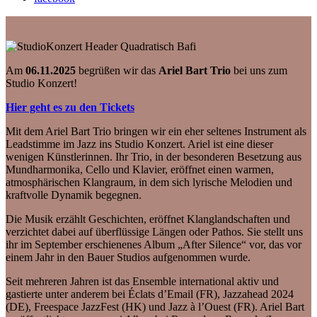
Am
06.11.2025
begrüßen wir das
Ariel Bart Trio
bei uns zum
Studio Konzert!
Hier geht es zu den Tickets
Mit dem Ariel Bart Trio bringen wir ein eher seltenes Instrument als
Leadstimme im Jazz ins Studio Konzert. Ariel ist eine dieser
wenigen Künstlerinnen. Ihr Trio, in der besonderen Besetzung aus
Mundharmonika, Cello und Klavier, eröffnet einen warmen,
atmosphärischen Klangraum, in dem sich lyrische Melodien und
kraftvolle Dynamik begegnen.
Die Musik erzählt Geschichten, eröffnet Klanglandschaften und
verzichtet dabei auf überflüssige Längen oder Pathos. Sie stellt uns
ihr im September erschienenes Album „After Silence“ vor, das vor
einem Jahr in den Bauer Studios aufgenommen wurde.
Seit mehreren Jahren ist das Ensemble international aktiv und
gastierte unter anderem bei Éclats d’Email (FR), Jazzahead 2024
(DE), Freespace JazzFest (HK) und Jazz à l’Ouest (FR). Ariel Bart