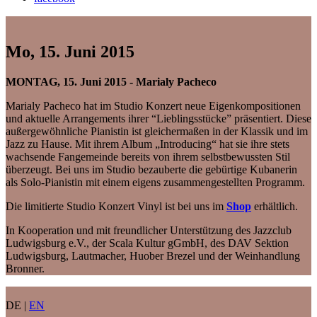
Mo, 15. Juni 2015
MONTAG, 15. Juni 2015 - Marialy Pacheco
Marialy Pacheco hat im Studio Konzert neue Eigenkompositionen
und aktuelle Arrangements ihrer “Lieblingsstücke” präsentiert. Diese
außergewöhnliche Pianistin ist gleichermaßen in der Klassik und im
Jazz zu Hause. Mit ihrem Album „Introducing“ hat sie ihre stets
wachsende Fangemeinde bereits von ihrem selbstbewussten Stil
überzeugt. Bei uns im Studio bezauberte die gebürtige Kubanerin
als Solo-Pianistin mit einem eigens zusammengestellten Programm.
Die limitierte Studio Konzert Vinyl ist bei uns im
Shop
erhältlich.
In Kooperation und mit freundlicher Unterstützung des Jazzclub
Ludwigsburg e.V., der Scala Kultur gGmbH, des DAV Sektion
Ludwigsburg, Lautmacher, Huober Brezel und der Weinhandlung
Bronner.
DE |
EN