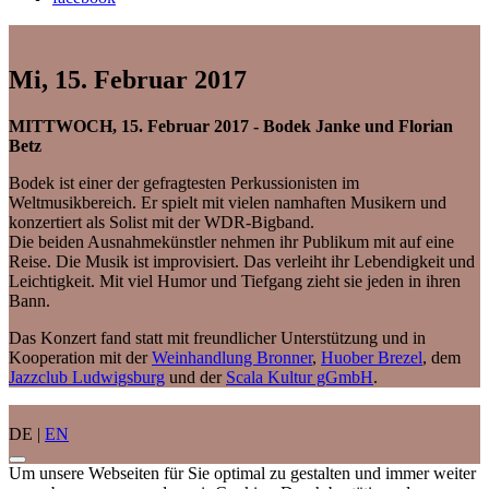
Mi, 15. Februar 2017
MITTWOCH, 15. Februar 2017 - Bodek Janke und Florian
Betz
Bodek ist einer der gefragtesten Perkussionisten im
Weltmusikbereich. Er spielt mit vielen namhaften Musikern und
konzertiert als Solist mit der WDR-Bigband.
Die beiden Ausnahmekünstler nehmen ihr Publikum mit auf eine
Reise. Die Musik ist improvisiert. Das verleiht ihr Lebendigkeit und
Leichtigkeit. Mit viel Humor und Tiefgang zieht sie jeden in ihren
Bann.
Das Konzert fand statt mit freundlicher Unterstützung und in
Kooperation mit der
Weinhandlung Bronner
,
Huober Brezel
, dem
Jazzclub Ludwigsburg
und der
Scala Kultur gGmbH
.
DE |
EN
Um unsere Webseiten für Sie optimal zu gestalten und immer weiter