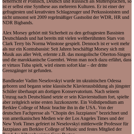
beherrscht er Polnisch, Deutsch und Russisch als Muttersprachen, so
ist er selbst eine Synthese aus mehreren Kulturen. Er ist einer der
gefragtesten und kreativsten Schlagzeuger und Perkussionisten und
nicht umsonst seit 2009 regelmäßiger Gastsolist der WDR, HR und
NDR Bigbands.
Alex Morsey gehört mit Sicherheit zu den gefragtesten Bassisten
Deutschlands und hat bereits mit vielen weltberühmten Stars von
Clark Terry bis Norma Winstone gespielt. Dennoch ist er weit mehr
als nur ein Kontrabassist: Seit Jahren beschäftigt Morsey sich mit
Musik aus aller Welt, erlernte z.B. das mongolische Oberton-Singen
und die marokkanische Guembri. Wenn man noch dazu erfährt, dass
er virtuos Tuba spielt, wird einem sofort klar – der dritte
Grenzgänger ist gefunden.
Bandleader Vadim Neselovskyi wurde im ukrainischen Odessa
geboren und begann seine klassische Klavierausbildung als jüngster
Schüler überhaupt am dortigen Konservatorium. Nach seinem
Umzug nach Deutschland setzte er sein Klavierstudium fort, spielte
aber zeitgleich seine ersten Jazzkonzerte. Ein Vollstipendium am
Berklee College of Music brachte ihn in die USA. Von der
deutschen Fachpresse als "Chopin des Jazzpianos" bezeichnet und
von amerikanischen Medien wie der Los Angeles Times und der
New York Times gefeiert ist Neselovskyi mittlerweile Professor für
Jazzpiano am Berklee College of Music und festes Mitglied der