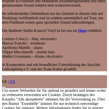
Projekte in Frankfurt und Mannheim zusammengefunden und ihren
gemeinsamen Sound seitdem stets weiterentwickelt.
Ihr selbstbetiteltes Debütalbum hat das Quintett in diesem Jahr auf
Neuklang veröffentlicht und ist seitdem unermüdlich auf Tour, um
dem Publikum seinen ganz speziellen Sound nahezubringen.
Die limitierte Studio Konzert Vinyl ist bei uns im
Shop
erhältlich.
Lorenzo Colocci – flute, electronics
Marcus Franzke – trombone
Apollonio Maiello – piano
Filippo Macchiarelli – double bass
Mathis Grossmann – drums, electronics
In Kooperation und mit freundlicher Unterstützung des Jazzclub
Ludwigsburg e.V. und der Scala Kultur gGmbH.
DE |
EN
Um unsere Webseiten für Sie optimal zu gestalten und immer weiter
zu verbessern verwenden wir Cookies. Durch bestätigen des
Knopfes "Alle akzeptieren" stimmen Sie der Verwendung zu. Über
den Button "Essentielle" können Sie nur technisch notwendige
Cookies Sie zulassen. Weitere Informationen finden Sie in unserer