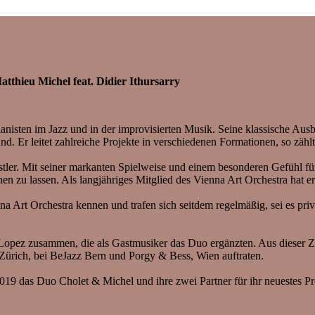
hieu Michel feat. Didier Ithursarry
Pianisten im Jazz und in der improvisierten Musik. Seine klassische Ausbi
nd. Er leitet zahlreiche Projekte in verschiedenen Formationen, so zähl
ler. Mit seiner markanten Spielweise und einem besonderen Gefühl für 
zu lassen. Als langjähriges Mitglied des Vienna Art Orchestra hat er 
na Art Orchestra kennen und trafen sich seitdem regelmäßig, sei es pri
mon Lopez zusammen, die als Gastmusiker das Duo ergänzten. Aus diese
 Zürich, bei BeJazz Bern und Porgy & Bess, Wien auftraten.
2019 das Duo Cholet & Michel und ihre zwei Partner für ihr neuestes 