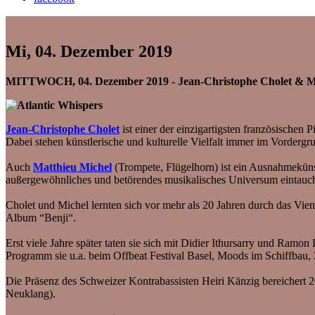
Mi, 04. Dezember 2019
MITTWOCH, 04. Dezember 2019 - Jean-Christophe Cholet & Matt
Jean-Christophe Cholet
ist einer der einzigartigsten französischen 
Dabei stehen künstlerische und kulturelle Vielfalt immer im Vordergru
Auch
Matthieu Michel
(Trompete, Flügelhorn) ist ein Ausnahmekünst
außergewöhnliches und betörendes musikalisches Universum eintauchen 
Cholet und Michel lernten sich vor mehr als 20 Jahren durch das Vien
Album “Benji“.
Erst viele Jahre später taten sie sich mit Didier Ithursarry und Ra
Programm sie u.a. beim Offbeat Festival Basel, Moods im Schiffbau,
Die Präsenz des Schweizer Kontrabassisten Heiri Känzig bereichert 
Neuklang).