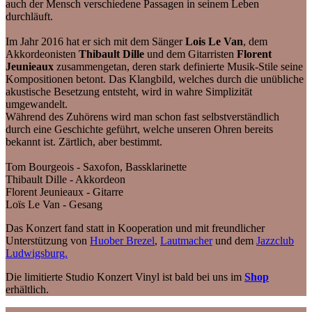
auch der Mensch verschiedene Passagen in seinem Leben
durchläuft.
Im Jahr 2016 hat er sich mit dem Sänger
Lois Le Van
, dem
Akkordeonisten
Thibault Dille
und dem Gitarristen
Florent
Jeunieaux
zusammengetan, deren stark definierte Musik-Stile seine
Kompositionen betont. Das Klangbild, welches durch die unübliche
akustische Besetzung entsteht, wird in wahre Simplizität
umgewandelt.
Während des Zuhörens wird man schon fast selbstverständlich
durch eine Geschichte geführt, welche unseren Ohren bereits
bekannt ist. Zärtlich, aber bestimmt.
Tom Bourgeois - Saxofon, Bassklarinette
Thibault Dille - Akkordeon
Florent Jeunieaux - Gitarre
Loïs Le Van - Gesang
Das Konzert fand statt in Kooperation und mit freundlicher
Unterstützung von
Huober Brezel
,
Lautmacher
und dem
Jazzclub
Ludwigsburg.
Die limitierte Studio Konzert Vinyl ist bald bei uns im
Shop
erhältlich.