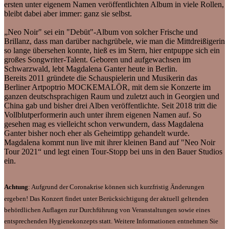
ersten unter eigenem Namen veröffentlichten Album in viele Rollen,
bleibt dabei aber immer: ganz sie selbst.
„Neo Noir" sei ein "Debüt"-Album von solcher Frische und
Brillanz, dass man darüber nachgrübele, wie man die Mittdreißigerin
so lange übersehen konnte, hieß es im Stern, hier entpuppe sich ein
großes Songwriter-Talent. Geboren und aufgewachsen im
Schwarzwald, lebt Magdalena Ganter heute in Berlin.
Bereits 2011 gründete die Schauspielerin und Musikerin das
Berliner Artpoptrio MOCKEMALÖR, mit dem sie Konzerte im
ganzen deutschsprachigen Raum und zuletzt auch in Georgien und
China gab und bisher drei Alben veröffentlichte. Seit 2018 tritt die
Vollblutperformerin auch unter ihrem eigenen Namen auf. So
gesehen mag es vielleicht schon verwundern, dass Magdalena
Ganter bisher noch eher als Geheimtipp gehandelt wurde.
Magdalena kommt nun live mit ihrer kleinen Band auf "Neo Noir
Tour 2021“ und legt einen Tour-Stopp bei uns in den Bauer Studios
ein.
Achtung
: Aufgrund der Coronakrise können sich kurzfristig Änderungen
ergeben! Das Konzert findet unter Berücksichtigung der aktuell geltenden
behördlichen Auflagen zur Durchführung von Veranstaltungen sowie eines
entsprechenden Hygienekonzepts statt. Weitere Informationen entnehmen Sie