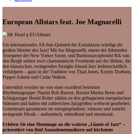
European Allstars feat. Joe Magnarelli
Ein internationales All-Star-Quintett der Extraklasse würdigt die
großen Meister des Jazz! Mit Joe Magnarelli, einem der führenden
Trompeter der New Yorker Szene, und Baritonsaxophonist Rik van
den Bergh stehen zwei charismatische Frontleute auf der Bühne, die
den klassischen, swingenden Straight-Ahead-Jazz leidenschaftlich
verkörpern – ganz in der Tradition von Thad Jones, Kenny Dorham,
Pepper Adams und Cedar Walton.
Unterstützt werden sie von einer exzellent besetzten
Rhythmusgruppe: Pianist Rob Barron, Bassist Marius Beets und
Schlagzeuger Bernd Reiter zählen zu den gefragtesten europäischen
Sidemen und haben mit zahlreichen Jazzgrößen weltweit gearbeitet.
Gemeinsam garantieren sie energiegeladene, virtuose und zutiefst
swingende Musik – authentisch, mitreißend und emotional.
Erleben Sie eine Hommage an die wahren „Giants of Jazz“ –
präsentiert von fünf Ausnahmemusikern auf höchstem