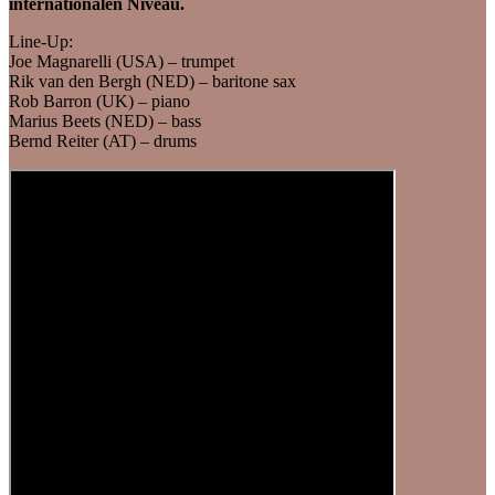
internationalen Niveau.
Line-Up:
Joe Magnarelli (USA) – trumpet
Rik van den Bergh (NED) – baritone sax
Rob Barron (UK) – piano
Marius Beets (NED) – bass
Bernd Reiter (AT) – drums