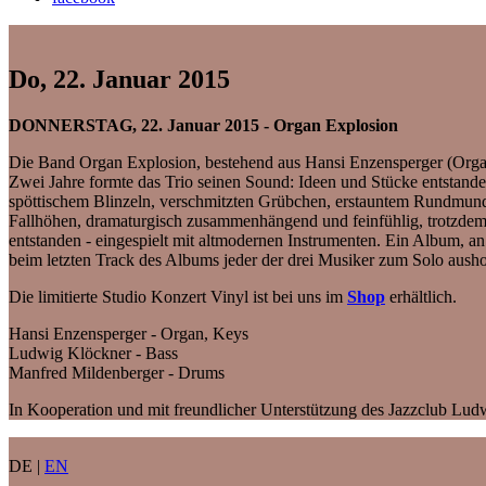
Do, 22. Januar 2015
DONNERSTAG, 22. Januar 2015 - Organ Explosion
Die Band Organ Explosion, bestehend aus Hansi Enzensperger (Orga
Zwei Jahre formte das Trio seinen Sound: Ideen und Stücke entstanden
spöttischem Blinzeln, verschmitzten Grübchen, erstauntem Rundmund,
Fallhöhen, dramaturgisch zusammenhängend und feinfühlig, trotzdem 
entstanden - eingespielt mit altmodernen Instrumenten. Ein Album,
beim letzten Track des Albums jeder der drei Musiker zum Solo aushol
Die limitierte Studio Konzert Vinyl ist bei uns im
Shop
erhältlich.
Hansi Enzensperger - Organ, Keys
Ludwig Klöckner - Bass
Manfred Mildenberger - Drums
In Kooperation und mit freundlicher Unterstützung des Jazzclub Lu
DE |
EN