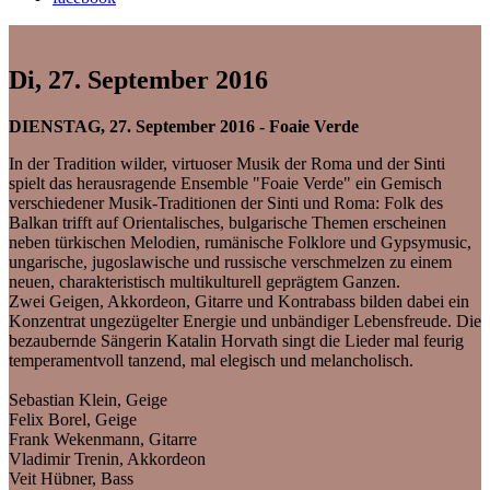
Di, 27. September 2016
DIENSTAG, 27. September 2016 - Foaie Verde
In der Tradition wilder, virtuoser Musik der Roma und der Sinti
spielt das herausragende Ensemble "Foaie Verde" ein Gemisch
verschiedener Musik-Traditionen der Sinti und Roma: Folk des
Balkan trifft auf Orientalisches, bulgarische Themen erscheinen
neben türkischen Melodien, rumänische Folklore und Gypsymusic,
ungarische, jugoslawische und russische verschmelzen zu einem
neuen, charakteristisch multikulturell geprägtem Ganzen.
Zwei Geigen, Akkordeon, Gitarre und Kontrabass bilden dabei ein
Konzentrat ungezügelter Energie und unbändiger Lebensfreude. Die
bezaubernde Sängerin Katalin Horvath singt die Lieder mal feurig
temperamentvoll tanzend, mal elegisch und melancholisch.
Sebastian Klein, Geige
Felix Borel, Geige
Frank Wekenmann, Gitarre
Vladimir Trenin, Akkordeon
Veit Hübner, Bass