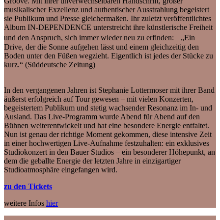
Groove. Mit ihrer unverwechselbaren Handschrift, großer
musikalischer Exzellenz und authentischer Ausstrahlung begeistert
sie Publikum und Presse gleichermaßen. Ihr zuletzt veröffentlichtes
Album IN-DEPENDENCE unterstreicht ihre künstlerische Freiheit
und den Anspruch, sich immer wieder neu zu erfinden: „Ein
Drive, der die Sonne aufgehen lässt und einem gleichzeitig den
Boden unter den Füßen wegzieht. Eigentlich ist jedes der Stücke zu
kurz.“ (Süddeutsche Zeitung)
In den vergangenen Jahren ist Stephanie Lottermoser mit ihrer Band
äußerst erfolgreich auf Tour gewesen – mit vielen Konzerten,
begeistertem Publikum und stetig wachsender Resonanz im In- und
Ausland. Das Live-Programm wurde Abend für Abend auf den
Bühnen weiterentwickelt und hat eine besondere Energie entfaltet.
Nun ist genau der richtige Moment gekommen, diese intensive Zeit
in einer hochwertigen Live-Aufnahme festzuhalten: ein exklusives
Studiokonzert in den Bauer Studios – ein besonderer Höhepunkt, an
dem die geballte Energie der letzten Jahre in einzigartiger
Studioatmosphäre eingefangen wird.
zu den Tickets
weitere Infos
hier